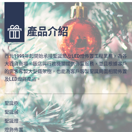
產品介紹
西元1999年起開始承接聖誕節及LED燈佈置工程業務，為各
大百貨商場、飯店與行政機關提供佈置服務，並且根據客戶
的需求客製大型鐵架樹，也能為客戶客製聖誕周圍相關佈置
及LED燈飾產品。
聖誕樹
聖誕藤
聖誕燈
燈飾佈置