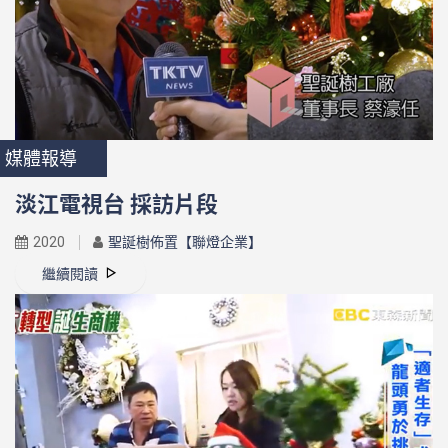
媒體報導
淡江電視台 採訪片段
2020
聖誕樹佈置【聯燈企業】
繼續閱讀