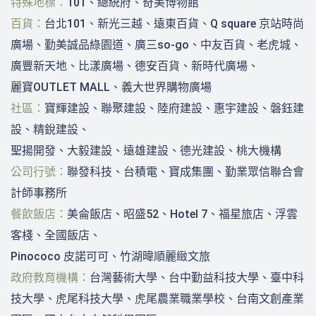
特殊地標：
101、總統府、奇美博物館
百貨：
台北101、新光三越、遠東百貨、Q square 京站時尚
廣場、勤美誠品綠園道、廣三so-go、中友百貨、老虎城、
廣豐新天地、比漾廣場、德安百貨、新時代廣場、
麗寶OUTLET MALL、義大世界購物廣場
社區：
寶輝建設、聯聚建設、陸府建設、惠宇建設、磐鈺建
設、精銳建設、
聖揚開發、大毅建設、遠雄建設、德光建設、桃大機構
公司行號：
聯發科技、台積電、寶成集團、勤業眾信聯合會
計師事務所
餐飲飯店：
美侖飯店、昭盛52、Hotel 7、福星旅店、浮雲
客棧、全國飯店、
Pinococo 皮諾可可、竹湖暐順麗緻文旅
政府教育機構：
台灣藝術大學、台中勤益科技大學、臺中科
技大學、虎尾科技大學、虎尾農業職業學校、台南文創產業