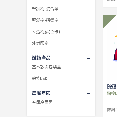
聖誕樹-混合葉
聖誕樹-摺疊樹
人造樹藤(色卡)
外銷限定
燈飾產品
基本款與客製品
點控LED
隧道
農曆年節
點控L
春節產品照
詳細