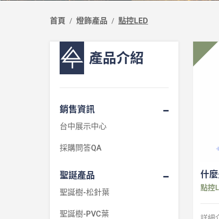
首頁
燈飾產品
點控LED
產品介紹
銷售資訊
台中展示中心
採購問答QA
什麼
聖誕產品
點控L
聖誕樹-松針葉
聖誕樹-PVC葉
詳細