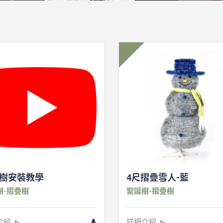
樹安裝教學
4尺摺疊雪人-藍
樹-摺疊樹
聖誕樹-摺疊樹
介紹
詳細介紹