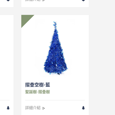
摺疊空樹-藍
聖誕樹-摺疊樹
詳細介紹