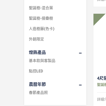
聖誕樹-混合葉
聖誕樹-摺疊樹
人造樹藤(色卡)
外銷限定
燈飾產品
基本款與客製品
點控LED
4尺
農曆年節
聖誕
春節產品照
詳細