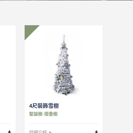
4尺裝飾雪樹
聖誕樹-摺疊樹
詳細介紹